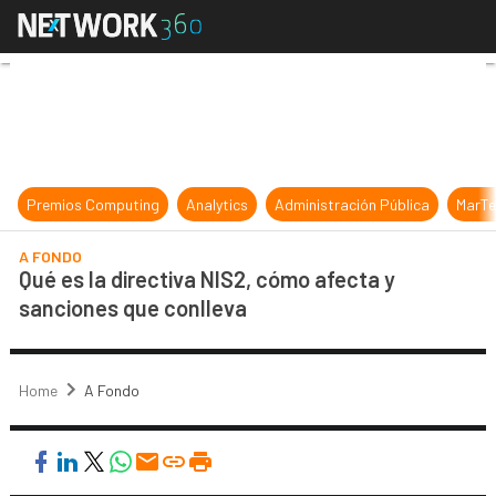
Qué es la directiva NIS2, cómo afe
Premios Computing
Analytics
Administración Pública
MarTe
A FONDO
Qué es la directiva NIS2, cómo afecta y
sanciones que conlleva
Home
A Fondo