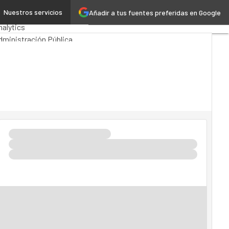
Nuestros servicios
Añadir a tus fuentes preferidas en Google
remios Computing
nalytics
dministración Pública
arTech
Cloud
teligencia Artificial
dustria 4.0
Seguridad
ovilidad
Mercado TI