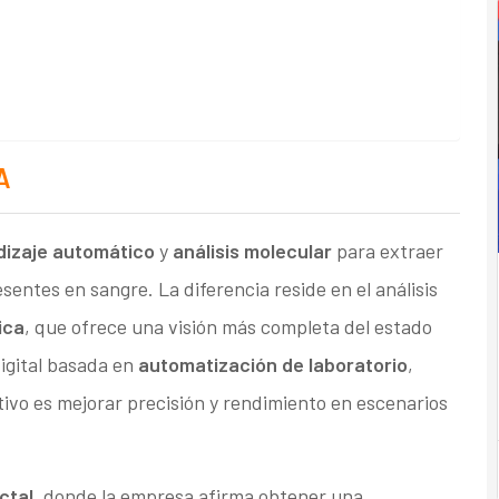
A
dizaje automático
y
análisis molecular
para extraer
sentes en sangre. La diferencia reside en el análisis
ica
, que ofrece una visión más completa del estado
igital basada en
automatización de laboratorio
,
jetivo es mejorar precisión y rendimiento en escenarios
ctal
, donde la empresa afirma obtener una