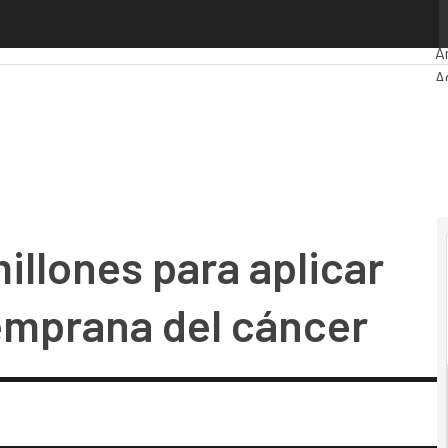
lones para aplicar IA en la detección temprana del cáncer
P
A
A
M
In
In
M
illones para aplicar
temprana del cáncer