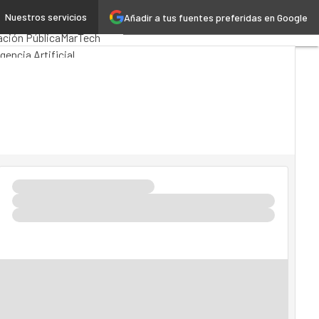
Nuestros servicios
Añadir a tus fuentes preferidas en Google
Computing
Analytics
ación Pública
MarTech
igencia Artificial
4.0
Seguridad
Movilidad
I