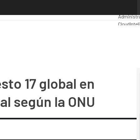
 17 global en administración digital según la ONU
Premios 
Administr
Cloud
Intel
Industria 
Mercado T
sto 17 global en
tal según la ONU