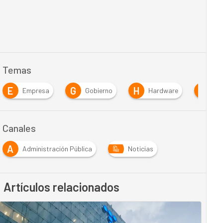
Temas
E
G
H
I
Empresa
Gobierno
Hardware
IA
Canales
A
Administración Pública
Noticias
Artículos relacionados