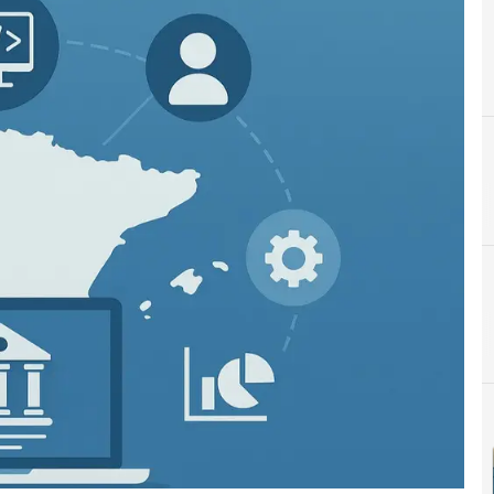
A
AdjudicacionesTIC