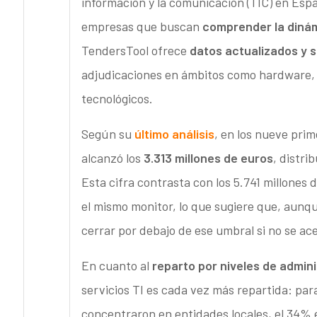
información y la comunicación (TIC) en Espa
empresas que buscan
comprender la dinám
TendersTool ofrece
datos actualizados y
adjudicaciones en ámbitos como hardware, 
tecnológicos.
Según su
último análisis
, en los nueve pri
alcanzó los
3.313 millones de euros
, distri
Esta cifra contrasta con los 5.741 millones
el mismo monitor, lo que sugiere que, aunque
cerrar por debajo de ese umbral si no se ace
En cuanto al
reparto por niveles de admin
servicios TI es cada vez más repartida: para
concentraron en entidades locales, el 34% 