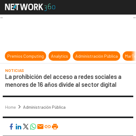
La prohibición del acceso a redes so
Premios Computing
Analytics
Administración Pública
MarTe
NOTICIAS
La prohibición del acceso a redes sociales a
menores de 16 años divide al sector digital
Home
Administración Pública