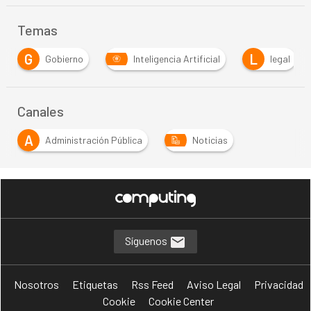
Temas
L
R
erno
Inteligencia Artificial
legal
Redes S
Canales
A
Administración Pública
Noticias
Síguenos
Nosotros
Etiquetas
Rss Feed
Aviso Legal
Privacidad
Cookie
Cookie Center