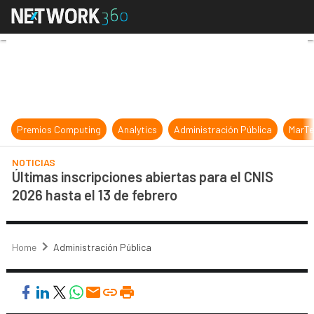
Últimas inscripciones abiertas para
Premios Computing
Analytics
Administración Pública
MarTe
NOTICIAS
Últimas inscripciones abiertas para el CNIS
2026 hasta el 13 de febrero
Home
Administración Pública