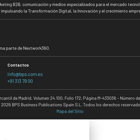
rketing B2B, comunicación y medios especializados para el mercado tecnoló
mpulsando la Transformación Digital, la Innovación y el crecimiento empre
rma parte de Nextwork360.
Contactos
info@bps.com.es
+91 313 79 00
ercantil de Madrid, Volumen 24.100, Folio 172, Página M-433036 - Número d
 2026 BPS Business Publications Spain S.L. Todos los derechos reservado
Mapa del Sitio