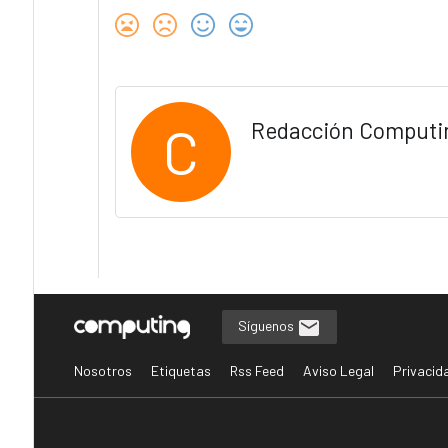
C
Redacción Computi
Síguenos
Nosotros
Etiquetas
Rss Feed
Aviso Legal
Privacid