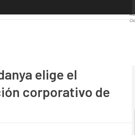
anya elige el sistema de información corporativo de iSOFT
Pr
Ad
Cl
Ind
Mo
danya elige el
ión corporativo de