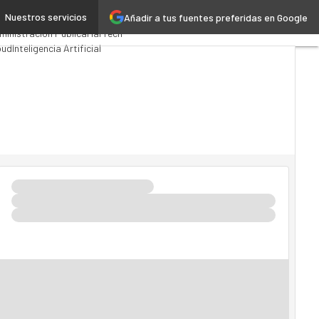
Nuestros servicios
Añadir a tus fuentes preferidas en Google
emios Computing
Analytics
ministración Pública
MarTech
oud
Inteligencia Artificial
ustria 4.0
Seguridad
vilidad
Mercado TI