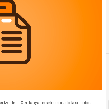
erizo de la Cerdanya
ha seleccionado la solución