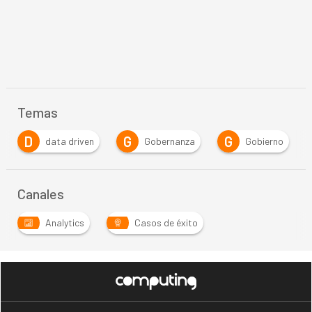
Temas
D
G
G
P
data driven
Gobernanza
Gobierno
Canales
Analytics
Casos de éxito