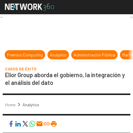
Elior Group aborda el gobierno, la i
Premios Computing
Analytics
Administración Pública
MarTe
CASOS DE ÉXITO
Elior Group aborda el gobierno, la integración y
el análisis del dato
Home
Analytics