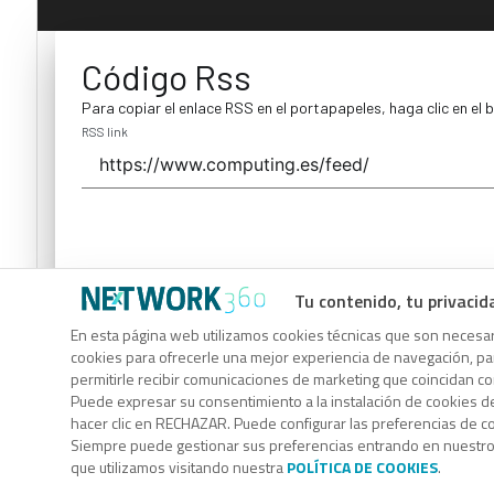
Código Rss
Para copiar el enlace RSS en el portapapeles, haga clic en el 
RSS link
Tu contenido, tu privacid
Código Rss
En esta página web utilizamos cookies técnicas que son necesari
cookies para ofrecerle una mejor experiencia de navegación, para
Para copiar el enlace RSS en el portapapeles, haga clic en el 
permitirle recibir comunicaciones de marketing que coincidan c
RSS link
Puede expresar su consentimiento a la instalación de cookies d
hacer clic en RECHAZAR. Puede configurar las preferencias de 
Siempre puede gestionar sus preferencias entrando en nuestr
que utilizamos visitando nuestra
POLÍTICA DE COOKIES
.