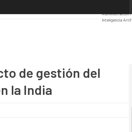
 de gestión del transporte público en la India
Premios Comput
Administración P
Inteligencia Artif
Movilidad
Mercad
cto de gestión del
n la India