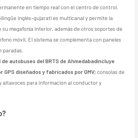
rmanente en tiempo real con el centro de control.
ilingüe inglés-gujarati es multicanal y permite la
e su megafonía interior, además de otros soportes de
léfono móvil. El sistema se complementa con paneles
n paradas.
al de autobuses del BRTS de Ahmedabad
incluye
or GPS diseñados y fabricados por GMV;
consolas de
y altavoces para información al conductor y
o?