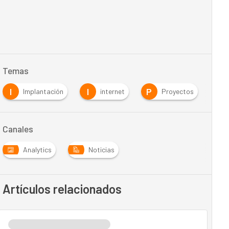
Temas
I
I
P
S
Implantación
internet
Proyectos
Canales
Analytics
Noticias
Artículos relacionados