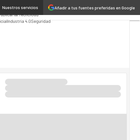
Nuestros servicios
Añadir a tus fuentes preferidas en Google
ing
Analytics
ública
MarTech
Cloud
icial
Industria 4.0
Seguridad
o TI