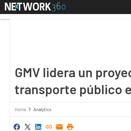
Menú
GMV lidera un proyecto
GMV lidera un proye
transporte público e
Home
Analytics