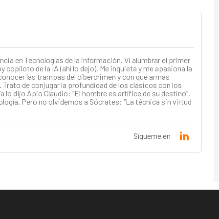
ncia en Tecnologías de la información. Vi alumbrar el primer
 copiloto de la IA (ahí lo dejo). Me inquieta y me apasiona la
conocer las trampas del cibercrimen y con qué armas
 Trato de conjugar la profundidad de los clásicos con los
a lo dijo Apio Claudio: “El hombre es artífice de su destino”,
ología. Pero no olvidemos a Sócrates: “La técnica sin virtud
Sígueme en