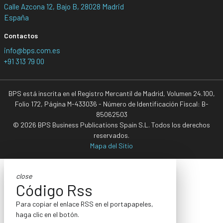
Calle Azcona 12, Bajo B, 28028 Madrid
España
Contactos
info@bps.com.es
+91 313 79 00
BPS está inscrita en el Registro Mercantil de Madrid, Volumen 24.100,
Folio 172, Página M-433036 - Número de Identificación Fiscal: B-
85062503
© 2026 BPS Business Publications Spain S.L. Todos los derechos
reservados.
Mapa del Sitio
close
Código Rss
Para copiar el enlace RSS en el portapapeles,
haga clic en el botón.