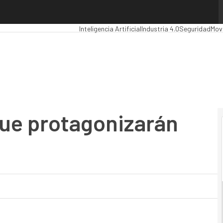
e protagonizarán 2018
Premios Computing
Analytics
Administración Pú
Inteligencia Artificial
Industria 4.0
Seguridad
Mov
que protagonizarán