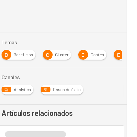
Temas
B
C
C
E
Beneficios
Cluster
Costes
Empr
Canales
Analytics
Casos de éxito
Artículos relacionados