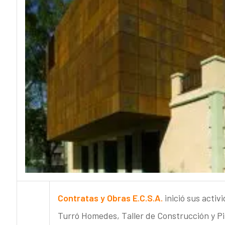
Contratas y Obras E.C.S.A.
inició sus acti
Turró Homedes, Taller de Construcción y Pi