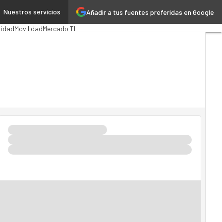
Nuestros servicios
Añadir a tus fuentes preferidas en Google
ación Pública
MarTech
Cloud
ridad
Movilidad
Mercado TI