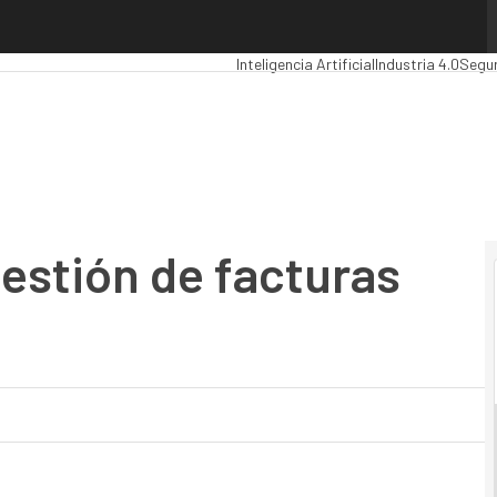
ión de facturas ágil y fiable
Premios Computing
Analytics
Administr
Inteligencia Artificial
Industria 4.0
Segu
gestión de facturas