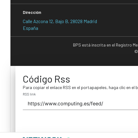
Dirección
Calle Azcona 12, Bajo B, 28028 Madrid
España
BPS está inscrita en el Registro M
©
Código Rss
Para copiar el enlace RSS en el portapapeles, haga clic en el 
RSS link