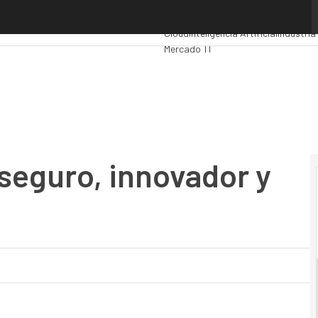
guro, innovador y colaborativo
Premios Computing
Analytics
Admini
Cloud
Inteligencia Artificial
Industria
Mercado TI
seguro, innovador y