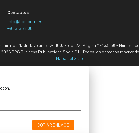
Contactos
info@bps.com.es
+91 313 79 00
ercantil de Madrid, Volumen 24.100, Folio 172, Página M-433036 - Número d
 2026 BPS Business Publications Spain S.L. Todos los derechos reservado
Mapa del Sitio
botón.
COPIAR ENLACE