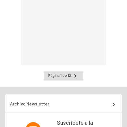
Ir
Página 1 de 12
a
la
página
siguiente
Archivo Newsletter
Suscríbete a la