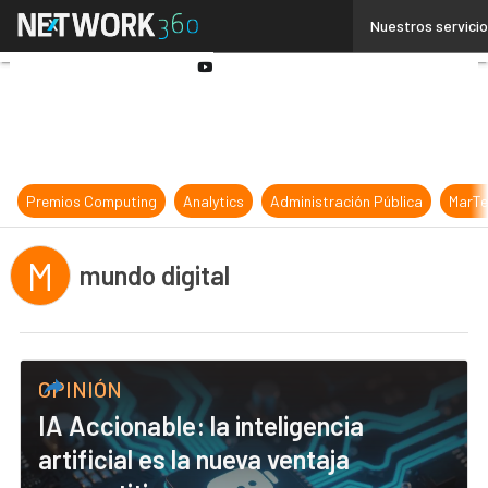
Linkedin
Nuestros servici
Twitter
Youtube-
play
Premios Computing
Analytics
Administración Pública
MarTe
M
mundo digital
OPINIÓN
IA Accionable: la inteligencia
artificial es la nueva ventaja