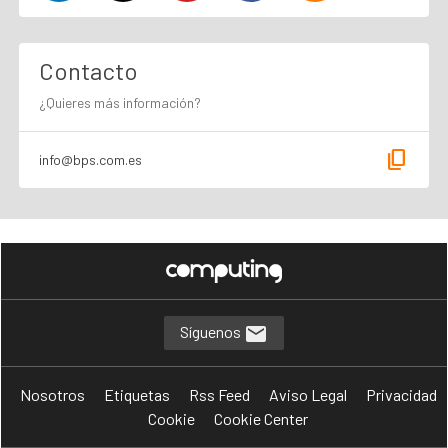
Contacto
¿Quieres más información?
content_copy
info@bps.com.es
Síguenos
Nosotros
Etiquetas
Rss Feed
Aviso Legal
Privacidad
Cookie
Cookie Center