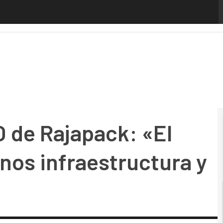
e Rajapack: «El futuro de TI será menos infraestructura y
O de Rajapack: «El
nos infraestructura y