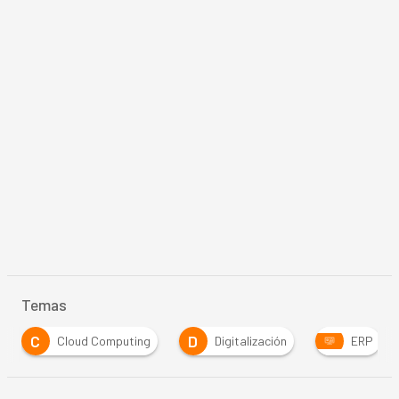
Temas
C
D
Cloud Computing
Digitalización
ERP