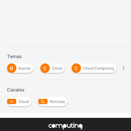
Temas
B
C
C
E
buscar
Cloud
Cloud Computing
E
Canales
Cloud
Noticias