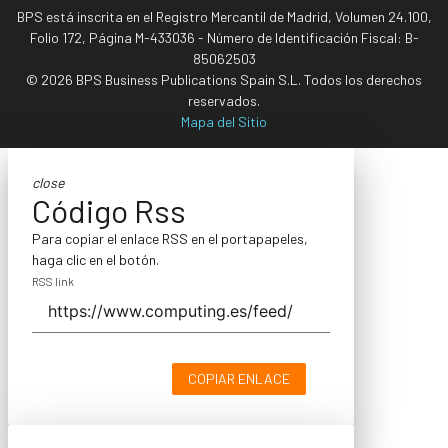
BPS está inscrita en el Registro Mercantil de Madrid, Volumen 24.100,
Folio 172, Página M-433036 - Número de Identificación Fiscal: B-
85062503
© 2026 BPS Business Publications Spain S.L. Todos los derechos
reservados.
Mapa del Sitio
close
Código Rss
Para copiar el enlace RSS en el portapapeles,
haga clic en el botón.
RSS link
COPIAR ENLACE