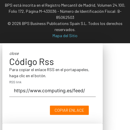
BPS está inscrita en el Registro Mercantil de Madrid, Volumen 24.100,
Folio 172, Página M-433036 - Número de Identificación Fiscal: B-
85062503
© 2026 BPS Business Publications Spain S.L. Todos los derechos
reservados.
Mapa del Sitio
close
Código Rss
Para copiar el enlace RSS en el portapapeles,
haga clic en el botón.
RSS link
COPIAR ENLACE