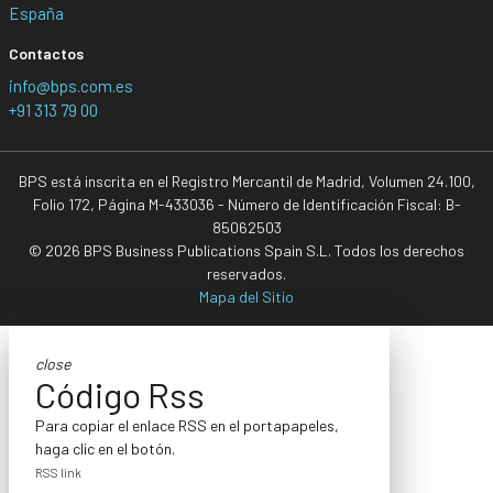
España
Contactos
info@bps.com.es
+91 313 79 00
BPS está inscrita en el Registro Mercantil de Madrid, Volumen 24.100,
Folio 172, Página M-433036 - Número de Identificación Fiscal: B-
85062503
© 2026 BPS Business Publications Spain S.L. Todos los derechos
reservados.
Mapa del Sitio
close
Código Rss
Para copiar el enlace RSS en el portapapeles,
haga clic en el botón.
RSS link