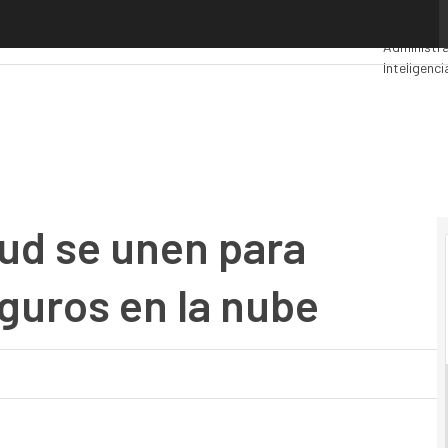
se unen para ofrecer servicios seguros en la nube
Premios C
Administra
Inteligenci
Seguridad
ud se unen para
guros en la nube