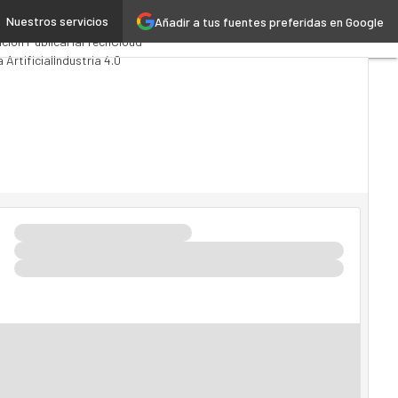
Nuestros servicios
Añadir a tus fuentes preferidas en Google
omputing
Analytics
ción Pública
MarTech
Cloud
a Artificial
Industria 4.0
Movilidad
Mercado TI