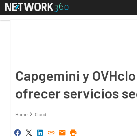
Menú
Capgemini y OVHcloud 
Capgemini y OVHclo
ofrecer servicios se
Home
Cloud