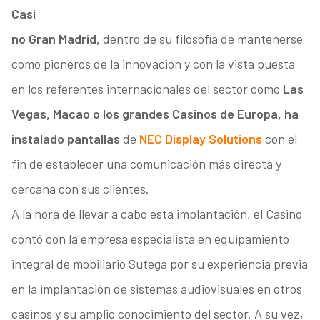
Casi
no Gran Madrid,
dentro de su filosofía de mantenerse
como pioneros de la innovación y con la vista puesta
en los referentes internacionales del sector como
Las
Vegas, Macao o los grandes Casinos de Europa, ha
instalado pantallas
de
NEC Display Solutions
con el
fin de establecer una comunicación más directa y
cercana con sus clientes.
A la hora de llevar a cabo esta implantación, el Casino
contó con la empresa especialista en equipamiento
integral de mobiliario Sutega por su experiencia previa
en la implantación de sistemas audiovisuales en otros
casinos y su amplio conocimiento del sector. A su vez,