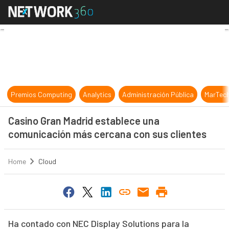
Casino Gran Madrid establece una 
Premios Computing
Analytics
Administración Pública
MarTec
Casino Gran Madrid establece una
comunicación más cercana con sus clientes
Home
Cloud
Ha contado con NEC Display Solutions para la