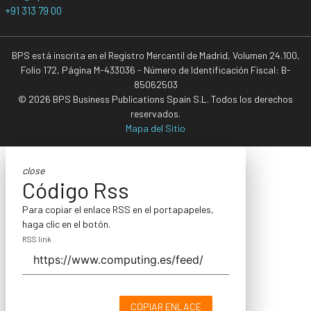
+91 313 79 00
BPS está inscrita en el Registro Mercantil de Madrid, Volumen 24.100,
Folio 172, Página M-433036 - Número de Identificación Fiscal: B-
85062503
© 2026 BPS Business Publications Spain S.L. Todos los derechos
reservados.
Mapa del Sitio
close
Código Rss
Para copiar el enlace RSS en el portapapeles,
haga clic en el botón.
RSS link
COPIAR ENLACE