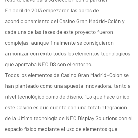
En abril de 2013 empezaron las obras de
acondicionamiento del Casino Gran Madrid-Colón y
cada una de las fases de este proyecto fueron
complejas, aunque finalmente se consiguieron
armonizar con éxito todos los elementos tecnológicos
que aportaba NEC DS con el entorno.
Todos los elementos de Casino Gran Madrid-Colón se
han planteado como una apuesta innovadora, tanto a
nivel tecnológico como de diseño. “Lo que hace único
este Casino es que cuenta con una total integración
de la última tecnología de NEC Display Solutions con el
espacio físico mediante el uso de elementos que