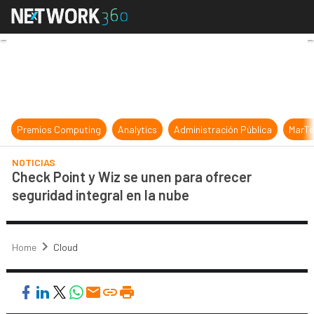
Check Point y Wiz se unen para ofr
Premios Computing
Analytics
Administración Pública
MarTe
NOTICIAS
Check Point y Wiz se unen para ofrecer
seguridad integral en la nube
Home
Cloud