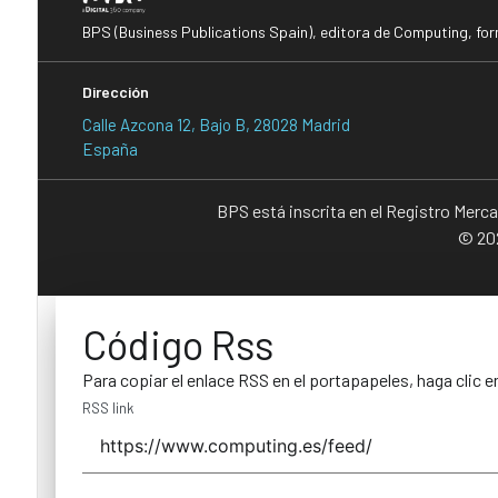
BPS (Business Publications Spain), editora de Computing, fo
Dirección
Calle Azcona 12, Bajo B, 28028 Madrid
España
BPS está inscrita en el Registro Merc
© 202
Código Rss
Para copiar el enlace RSS en el portapapeles, haga clic e
RSS link