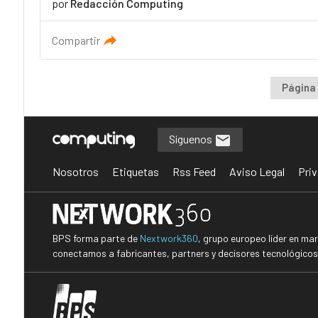
por
Redacción Computing
Compartir
Página 
Síguenos
Nosotros
Etiquetas
Rss Feed
Aviso Legal
Priv
BPS forma parte de
Nextwork360
, grupo europeo líder en ma
conectamos a fabricantes, partners y decisores tecnológicos i