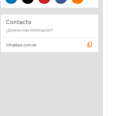
Contacto
¿Quieres más información?
content_copy
info@bps.com.es