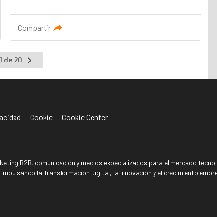
Compartir
Ir
1 de 20
a
la
página
siguiente
acidad
Cookie
Cookie Center
rketing B2B, comunicación y medios especializados para el mercado tecnoló
mpulsando la Transformación Digital, la Innovación y el crecimiento empre