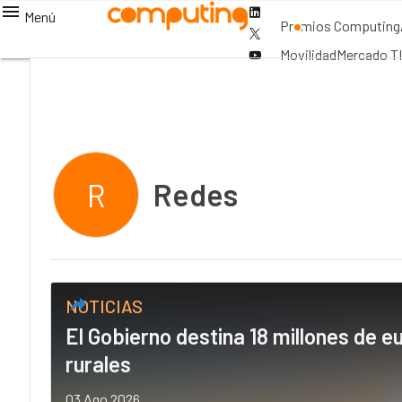
Linkedin
Menú
Premios Computing
Twitter
Youtube-
Movilidad
Mercado TI
play
Redes
R
NOTICIAS
El Gobierno destina 18 millones de 
rurales
03 Ago 2026