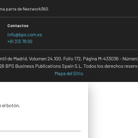
rma parte de Nextwork360.
Contactos
info@bps.com.es
+91 313 79 00
antil de Madrid, Volumen 24.100, Folio 172, Página M-433036 - Númer
6 BPS Business Publications Spain S.L. Todos los derechos reser
Mapa del Sitio
n el botón.