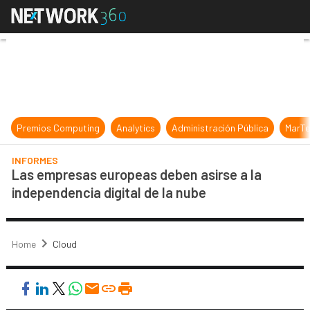
Las empresas europeas deben asirse
Premios Computing
Analytics
Administración Pública
MarTe
INFORMES
Las empresas europeas deben asirse a la
independencia digital de la nube
Home
Cloud