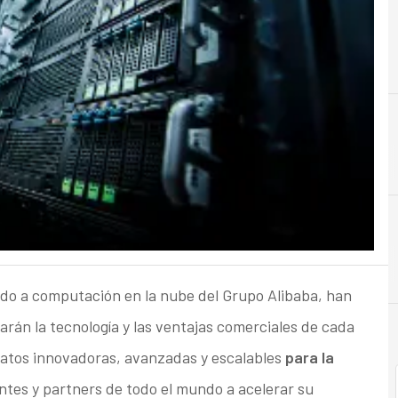
A
Analytics
do a computación en la nube del Grupo Alibaba, han
án la tecnología y las ventajas comerciales de cada
datos innovadoras, avanzadas y escalables
para la
ientes y partners de todo el mundo a acelerar su