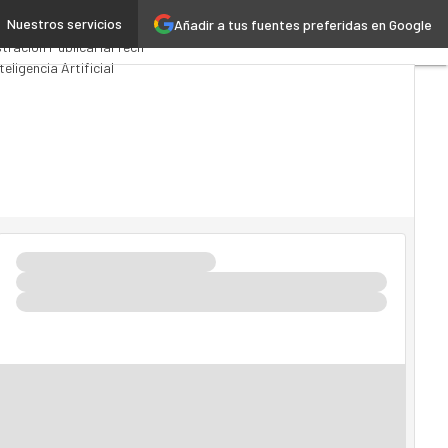
Nuestros servicios
Añadir a tus fuentes preferidas en Google
s Computing
Analytics
tración Pública
MarTech
teligencia Artificial
ia 4.0
Seguridad
Movilidad
o TI