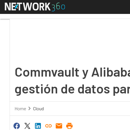
Menú
Commvault y Alibaba C
Commvault y Alibab
gestión de datos par
Home
Cloud