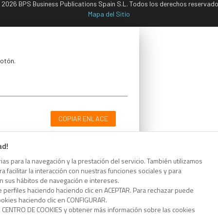
 2026 BPS Business Publications Spain S.L. Todos los derechos reservado
Mapa del Sitio
botón.
COPIAR ENLACE
ad!
as para la navegación y la prestación del servicio. También utilizamos
 facilitar la interacción con nuestras funciones sociales y para
botón.
on sus hábitos de navegación e intereses.
e perfiles haciendo haciendo clic en ACEPTAR. Para rechazar puede
cookies haciendo clic en CONFIGURAR.
o CENTRO DE COOKIES y obtener más información sobre las cookies