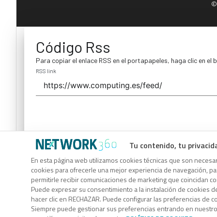
©
Código Rss
Para copiar el enlace RSS en el portapapeles, haga clic en el 
RSS link
Tu contenido, tu privacid
Código Rss
En esta página web utilizamos cookies técnicas que son necesari
cookies para ofrecerle una mejor experiencia de navegación, para
Para copiar el enlace RSS en el portapapeles, haga clic en el 
permitirle recibir comunicaciones de marketing que coincidan c
RSS link
Puede expresar su consentimiento a la instalación de cookies d
hacer clic en RECHAZAR. Puede configurar las preferencias de 
Siempre puede gestionar sus preferencias entrando en nuestr