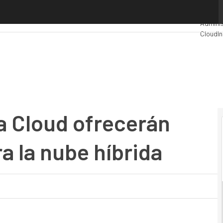
loud ofrecerán gestión de datos para la nube híbrida
Premio
Adminis
Cloud
In
Industr
Mercad
a Cloud ofrecerán
a la nube híbrida