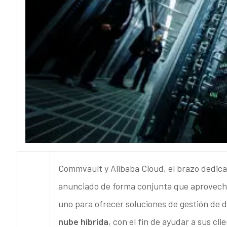
Commvault y Alibaba Cloud, el brazo dedica
anunciado de forma conjunta que aprovechar
uno para ofrecer soluciones de gestión de 
nube híbrida
, con el fin de ayudar a sus cl