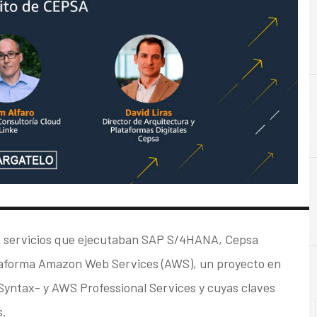
B
Beneficios
os servicios que ejecutaban SAP S/4HANA, Cepsa
ataforma Amazon Web Services (AWS), un proyecto en
Syntax- y AWS Professional Services y cuyas claves
s.