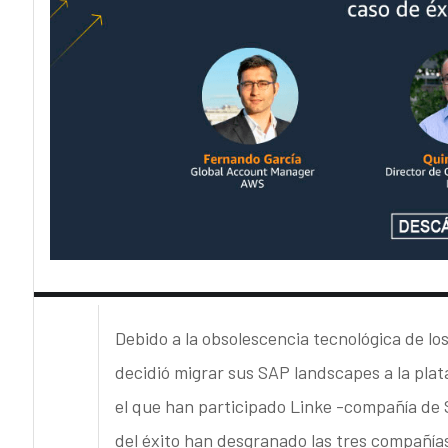
Debido a la obsolescencia tecnológica de l
decidió migrar sus SAP landscapes a la pl
el que han participado Linke -compañía de 
del éxito han desgranado las tres compañía