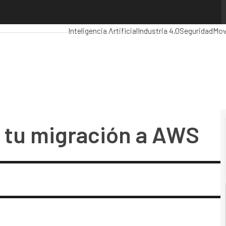
u migración a AWS
Premios Computing
Analytics
Administración P
Inteligencia Artificial
Industria 4.0
Seguridad
Mov
 tu migración a AWS