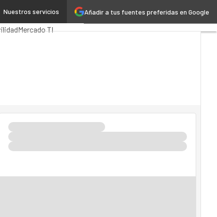
Nuestros servicios
Añadir a tus fuentes preferidas en Google
ública
MarTech
Cloud
ilidad
Mercado TI