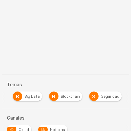
Temas
B
B
S
ca
Big Data
Blockchain
Seguridad
Canales
Cloud
Noticias