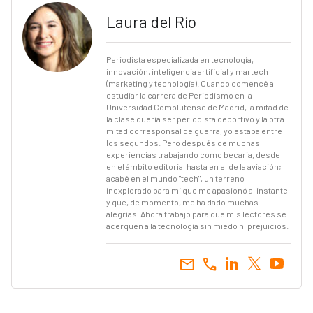
Laura del Río
Periodista especializada en tecnología,
innovación, inteligencia artificial y martech
(marketing y tecnología). Cuando comencé a
estudiar la carrera de Periodismo en la
Universidad Complutense de Madrid, la mitad de
la clase quería ser periodista deportivo y la otra
mitad corresponsal de guerra, yo estaba entre
los segundos. Pero después de muchas
experiencias trabajando como becaria, desde
en el ámbito editorial hasta en el de la aviación;
acabé en el mundo "tech", un terreno
inexplorado para mí que me apasionó al instante
y que, de momento, me ha dado muchas
alegrías. Ahora trabajo para que mis lectores se
acerquen a la tecnología sin miedo ni prejuicios.
email
call