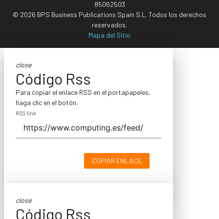
85062503
© 2026 BPS Business Publications Spain S.L. Todos los derechos
reservados.
Mapa del Sitio
close
Código Rss
Para copiar el enlace RSS en el portapapeles,
haga clic en el botón.
RSS link
COPIAR ENLACE
close
Código Rss