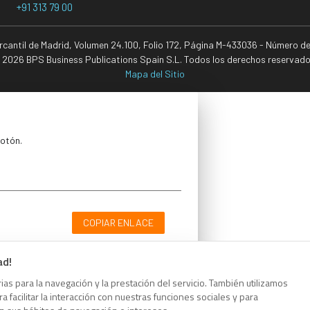
+91 313 79 00
ercantil de Madrid, Volumen 24.100, Folio 172, Página M-433036 - Número d
 2026 BPS Business Publications Spain S.L. Todos los derechos reservado
Mapa del Sitio
botón.
COPIAR ENLACE
ad!
as para la navegación y la prestación del servicio. También utilizamos
 facilitar la interacción con nuestras funciones sociales y para
botón.