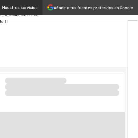
Nuestros servicios
Añadir a tus fuentes preferidas en Google
ics
Administración Pública
Artificial
Industria 4.0
o TI