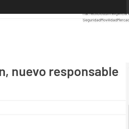
, nuevo responsable de Equinix España
Premios Computing
Analyt
MarTech
Cloud
Inteligencia 
Seguridad
Movilidad
Mercad
ón, nuevo responsable