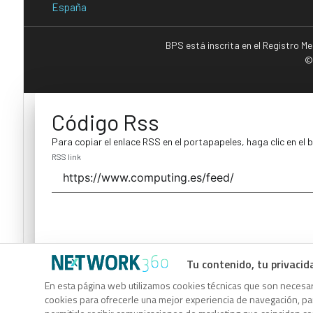
España
BPS está inscrita en el Registro M
©
Código Rss
Para copiar el enlace RSS en el portapapeles, haga clic en el 
RSS link
Tu contenido, tu privacid
Código Rss
En esta página web utilizamos cookies técnicas que son necesari
cookies para ofrecerle una mejor experiencia de navegación, para
Para copiar el enlace RSS en el portapapeles, haga clic en el 