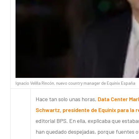
Ignacio Velilla Rincón, nuevo country manager de Equinix España
Hace tan solo unas horas,
Data Center Mark
Schwartz, presidente de Equinix para la 
editorial BPS. En ella, explicaba que esta
han quedado despejadas, porque fuentes of