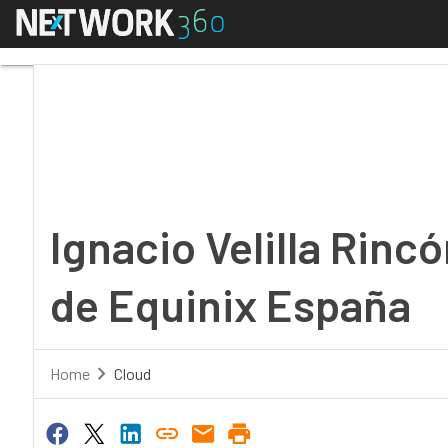
Menú
Ignacio Velilla Rincón
Ignacio Velilla Rinc
de Equinix España
Home
Cloud