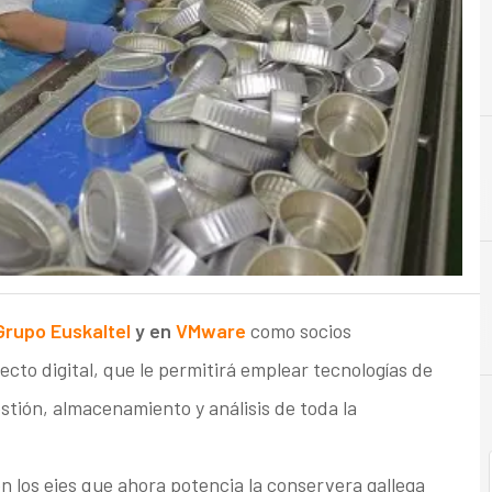
A
Almacenamiento
Grupo Euskaltel
y en
VMware
como socios
ecto digital, que le permitirá emplear tecnologías de
estión, almacenamiento y análisis de toda la
on los ejes que ahora potencia la conservera gallega