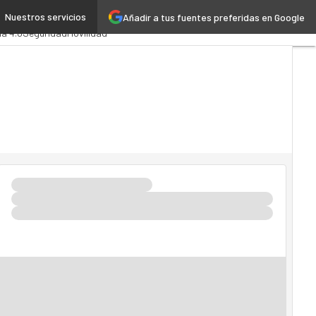
Nuestros servicios
Añadir a tus fuentes preferidas en Google
nistración Pública
MarTech
ia 4.0
Seguridad
Movilidad