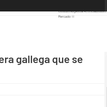
a gallega que se hace multicloud
Premios Computing
Analytics
Admi
Cloud
Inteligencia Artificial
Industr
Mercado TI
era gallega que se