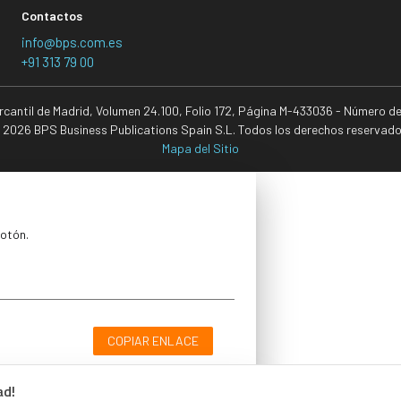
Contactos
info@bps.com.es
+91 313 79 00
ercantil de Madrid, Volumen 24.100, Folio 172, Página M-433036 - Número d
 2026 BPS Business Publications Spain S.L. Todos los derechos reservado
Mapa del Sitio
botón.
COPIAR ENLACE
ad!