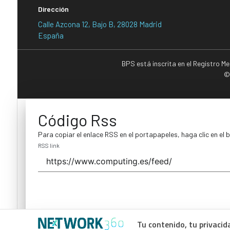
Dirección
Calle Azcona 12, Bajo B, 28028 Madrid
España
BPS está inscrita en el Registro M
©
Código Rss
Para copiar el enlace RSS en el portapapeles, haga clic en el 
RSS link
Tu contenido, tu privacid