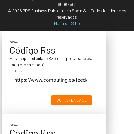
85062503
© 2026 BPS Business Publications Spain S.L. Todos los derechos
reservados.
Mapa del Sitio
close
Código Rss
Para copiar el enlace RSS en el portapapeles,
haga clic en el botón.
RSS link
COPIAR ENLACE
close
Código Rss