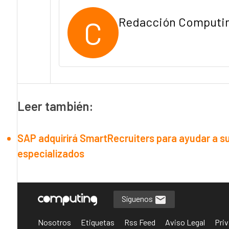
C
Redacción Computi
Leer también:
SAP adquirirá SmartRecruiters para ayudar a sus
especializados
Síguenos
Nosotros
Etiquetas
Rss Feed
Aviso Legal
Priv