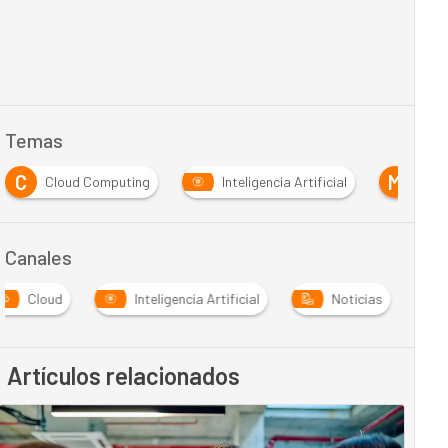
Temas
C
M
Cloud Computing
Inteligencia Artificial
Mult
Canales
Cloud
Inteligencia Artificial
Noticias
Artículos relacionados