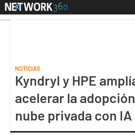
Menú
Kyndryl y HPE amplían 
NOTICIAS
Kyndryl y HPE amplía
acelerar la adopció
nube privada con IA