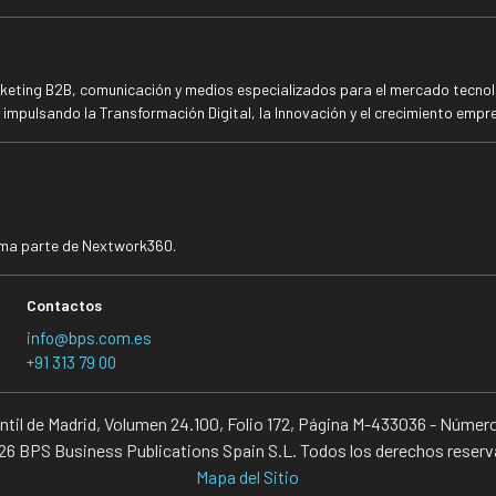
rketing B2B, comunicación y medios especializados para el mercado tecnoló
mpulsando la Transformación Digital, la Innovación y el crecimiento empre
rma parte de Nextwork360.
Contactos
info@bps.com.es
+91 313 79 00
antil de Madrid, Volumen 24.100, Folio 172, Página M-433036 - Númer
6 BPS Business Publications Spain S.L. Todos los derechos reser
Mapa del Sitio