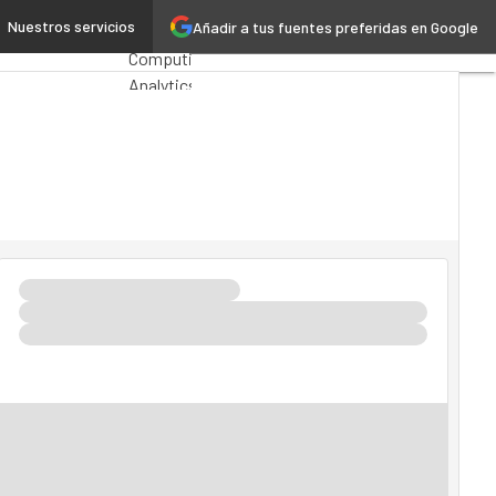
 privada con IA
Nuestros servicios
Añadir a tus fuentes preferidas en Google
Premios
Computing
Analytics
Administración
Pública
MarTech
Cloud
Inteligencia
Artificial
Industria
4.0
Seguridad
Movilidad
Mercado
TI