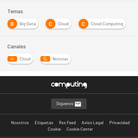
Temas
B
C
C
Big Data
Cloud
Cloud Computing
Canales
Cloud
Noticias
Síguenos
Nosotros
Etiquetas
Rss Feed
Aviso Legal
Privacidad
Cookie
Cookie Center