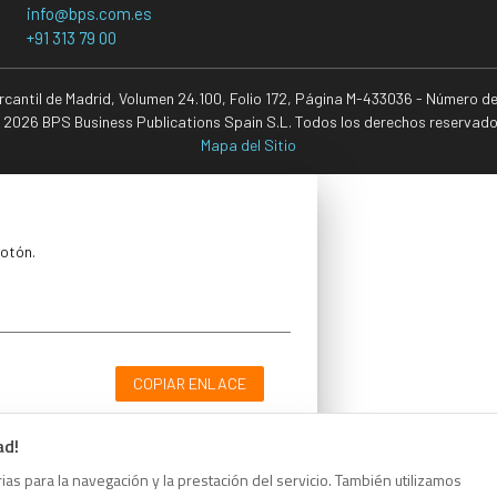
info@bps.com.es
+91 313 79 00
ercantil de Madrid, Volumen 24.100, Folio 172, Página M-433036 - Número d
 2026 BPS Business Publications Spain S.L. Todos los derechos reservado
Mapa del Sitio
botón.
COPIAR ENLACE
ad!
as para la navegación y la prestación del servicio. También utilizamos