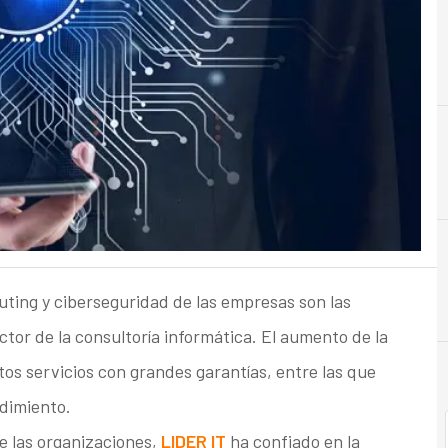
B
Big Data
uting y ciberseguridad de las empresas son las
tor de la consultoría informática. El aumento de la
os servicios con grandes garantías, entre las que
ndimiento.
e las organizaciones,
LIDER IT
ha confiado en la