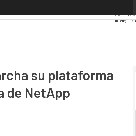
ha su plataforma cloud con tecnología de NetApp
Premios C
Administra
Inteligencia
Seguridad
rcha su plataforma
a de NetApp