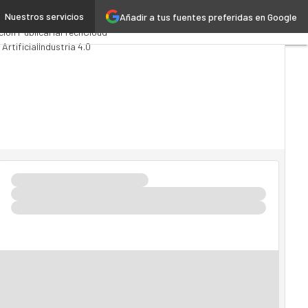
Nuestros servicios
Añadir a tus fuentes preferidas en Google
omputing
Analytics
ción Pública
MarTech
Cloud
 Artificial
Industria 4.0
Movilidad
Mercado TI