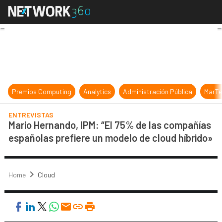
Mario Hernando, IPM: “El 75% de l
Premios Computing
Analytics
Administración Pública
MarTe
ENTREVISTAS
Mario Hernando, IPM: “El 75% de las compañías
españolas prefiere un modelo de cloud híbrido»
Home
Cloud