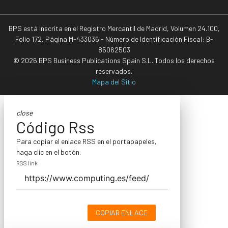
BPS está inscrita en el Registro Mercantil de Madrid, Volumen 24.100,
Folio 172, Página M-433036 - Número de Identificación Fiscal: B-
85062503
© 2026 BPS Business Publications Spain S.L. Todos los derechos
reservados.
Mapa del Sitio
close
Código Rss
Para copiar el enlace RSS en el portapapeles,
haga clic en el botón.
RSS link
COPIAR ENLACE