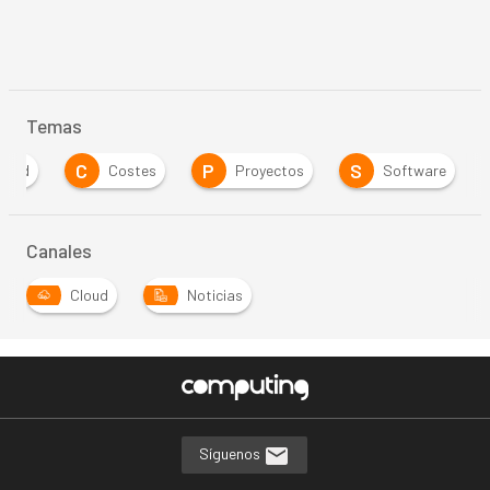
Temas
C
P
S
lidad
Costes
Proyectos
Software
Canales
Cloud
Noticias
Síguenos