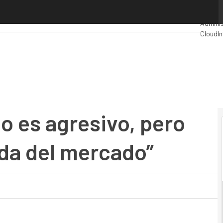
es agresivo, pero se basa en la demanda del mercado”
Premio
Adminis
Cloud
In
Industr
Mercad
o es agresivo, pero
da del mercado”