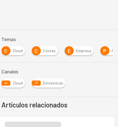
Temas
C
C
E
P
Cloud
Costes
Empresa
Previsio
Canales
Cloud
Entrevistas
Artículos relacionados