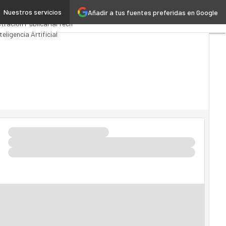
Nuestros servicios
Añadir a tus fuentes preferidas en Google
s Computing
Analytics
tración Pública
MarTech
teligencia Artificial
ia 4.0
Seguridad
Movilidad
o TI