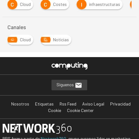
C
C
I
S
Cloud
Costes
infraestructuras
Canales
Cloud
Noticias
Síguenos
Nosotros
Etiquetas
Rss Feed
Aviso Legal
Privacidad
Cookie
Cookie Center
BPS forma parte de
Nextwork360
, grupo europeo líder en marketing