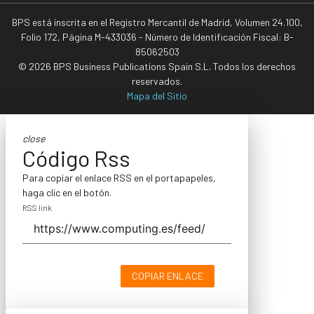
BPS está inscrita en el Registro Mercantil de Madrid, Volumen 24.100,
Folio 172, Página M-433036 - Número de Identificación Fiscal: B-
85062503
© 2026 BPS Business Publications Spain S.L. Todos los derechos
reservados.
Mapa del Sitio
close
Código Rss
Para copiar el enlace RSS en el portapapeles,
haga clic en el botón.
RSS link
COPIAR ENLACE