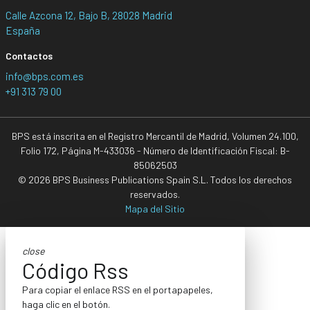
Calle Azcona 12, Bajo B, 28028 Madrid
España
Contactos
info@bps.com.es
+91 313 79 00
BPS está inscrita en el Registro Mercantil de Madrid, Volumen 24.100,
Folio 172, Página M-433036 - Número de Identificación Fiscal: B-
85062503
© 2026 BPS Business Publications Spain S.L. Todos los derechos
reservados.
Mapa del Sitio
close
Código Rss
Para copiar el enlace RSS en el portapapeles,
haga clic en el botón.