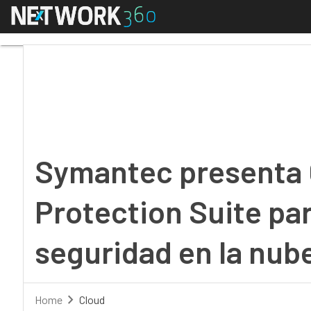
Menú
Symantec presenta Clo
Symantec presenta 
Protection Suite pa
seguridad en la nub
Home
Cloud