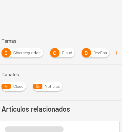
Temas
C
C
D
M
Ciberseguridad
Cloud
DevOps
M
Canales
Cloud
Noticias
Artículos relacionados