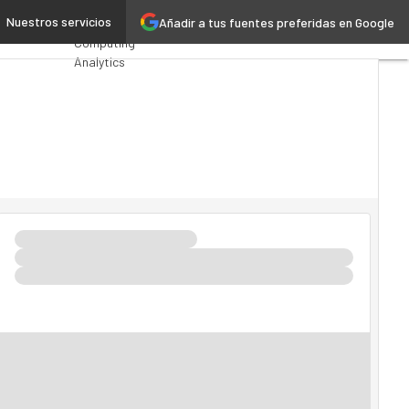
 en la nube
Nuestros servicios
Añadir a tus fuentes preferidas en Google
Premios
Computing
Analytics
Administración
Pública
MarTech
Cloud
Inteligencia
Artificial
Industria 4.0
Seguridad
Movilidad
Mercado TI