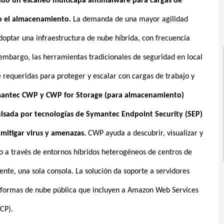
do un escaneo multicapa antimalware para cargas de
o el almacenamiento.
La demanda de una mayor agilidad
doptar una infraestructura de nube híbrida, con frecuencia
 embargo, las herramientas tradicionales de seguridad en local
e requeridas para proteger y escalar con cargas de trabajo y
antec CWP y CWP for Storage (para almacenamiento)
lsada por tecnologías de Symantec Endpoint Security (SEP)
y mitigar virus y amenazas.
CWP ayuda a descubrir, visualizar y
o a través de entornos híbridos heterogéneos de centros de
nte, una sola consola. La solución da soporte a servidores
lataformas de nube pública que incluyen a Amazon Web Services
CP).