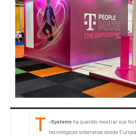
T
-Systems
ha querido mostrar sus fort
tecnológicas soberanas desde Europa