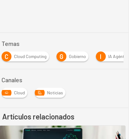
Temas
C
G
I
Cloud Computing
Gobierno
IA Agéntica
Canales
Cloud
Noticias
Artículos relacionados