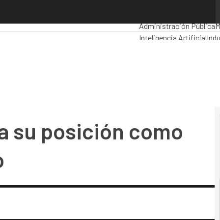
su posición como hyperscaler europeo
Premios Computing
Anal
Administración Pública
M
Inteligencia Artificial
Indu
Movilidad
Mercado TI
a su posición como
o