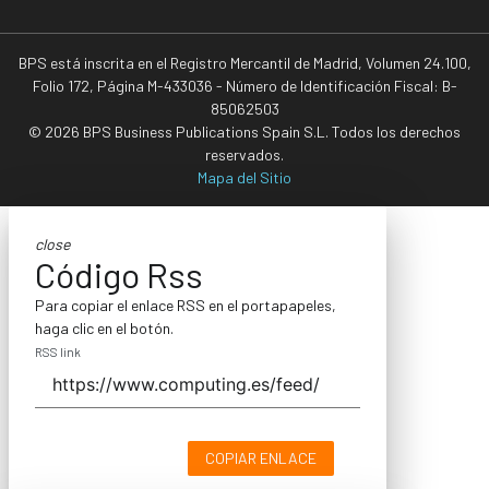
BPS está inscrita en el Registro Mercantil de Madrid, Volumen 24.100,
Folio 172, Página M-433036 - Número de Identificación Fiscal: B-
85062503
© 2026 BPS Business Publications Spain S.L. Todos los derechos
reservados.
Mapa del Sitio
close
Código Rss
Para copiar el enlace RSS en el portapapeles,
haga clic en el botón.
RSS link
COPIAR ENLACE