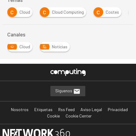
C
C
C
I
Cloud
Cloud Computing
Costes
in
Canales
Cloud
Noticias
Síguenos
Nosotros
Etiquetas
Rss Feed
Aviso Legal
Privacidad
Cookie
Cookie Center