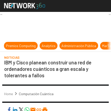
IBM y Cisco planean construir una r
Premios Computing
Analytics
Administración Pública
MarTe
NOTICIAS
IBM y Cisco planean construir una red de
ordenadores cuánticos a gran escala y
tolerantes a fallos
Home
Computación Cuántica