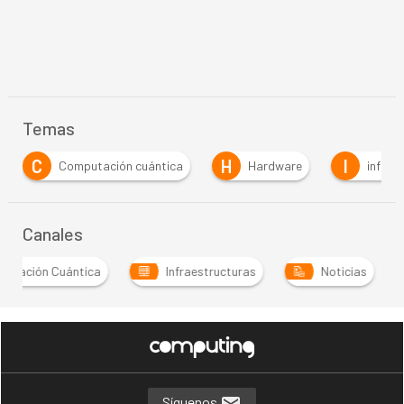
Temas
H
I
Computación cuántica
Hardware
infraestructur
Canales
utación Cuántica
Infraestructuras
Noticias
Síguenos