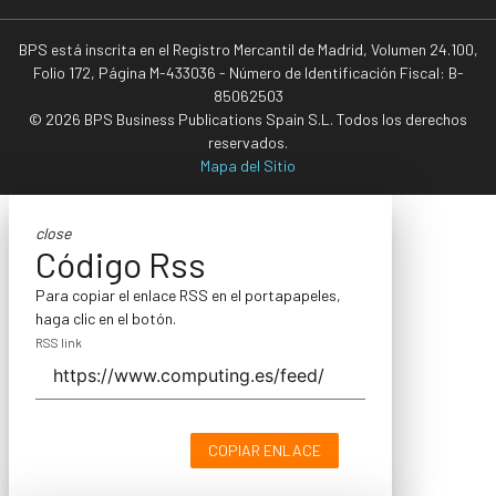
BPS está inscrita en el Registro Mercantil de Madrid, Volumen 24.100,
Folio 172, Página M-433036 - Número de Identificación Fiscal: B-
85062503
© 2026 BPS Business Publications Spain S.L. Todos los derechos
reservados.
Mapa del Sitio
close
Código Rss
Para copiar el enlace RSS en el portapapeles,
haga clic en el botón.
RSS link
COPIAR ENLACE