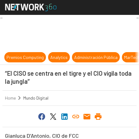
“El CISO se centra en el tigre y el CI
Premios Computing
Analytics
Administración Pública
MarTec
“El CISO se centra en el tigre y el CIO vigila toda
la jungla”
Home
Mundo Digital
Gianluca D’Antonio, CIO de FCC