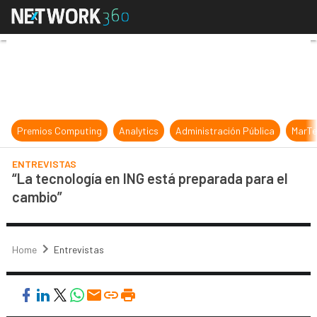
“La tecnología en ING está prepara
Premios Computing
Analytics
Administración Pública
MarTe
ENTREVISTAS
“La tecnología en ING está preparada para el
cambio”
Home
Entrevistas