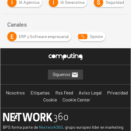
I
I
S
IA Agéntica
IA Generativa
Seguridad
Canales
E
ERP y Software empresarial
Opinión
Síguenos
Nosotros
Etiquetas
Rss Feed
Aviso Legal
Privacidad
Cookie
Cookie Center
BPS forma parte de
Nextwork360
, grupo europeo líder en marketing