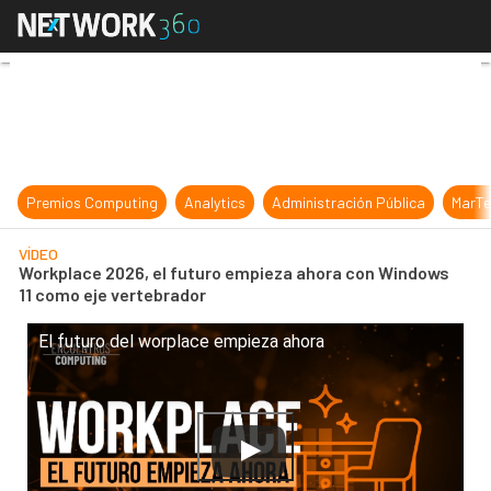
Workplace 2026, el futuro empieza
Premios Computing
Analytics
Administración Pública
MarTe
VÍDEO
Workplace 2026, el futuro empieza ahora con Windows
11 como eje vertebrador
El futuro del worplace empieza ahora