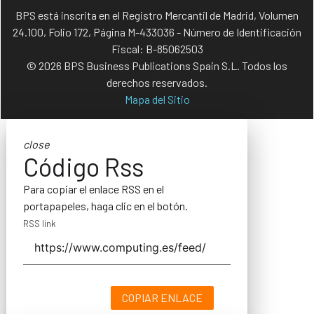
BPS está inscrita en el Registro Mercantil de Madrid, Volumen
24.100, Folio 172, Página M-433036 - Número de Identificación
Fiscal: B-85062503
© 2026 BPS Business Publications Spain S.L. Todos los
derechos reservados.
Mapa del Sitio
close
Código Rss
Para copiar el enlace RSS en el
portapapeles, haga clic en el botón.
RSS link
COPIAR ENLACE