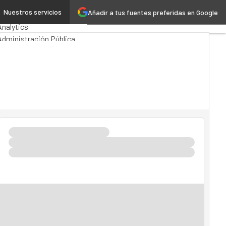
Nuestros servicios
Añadir a tus fuentes preferidas en Google
Premios Computing
Analytics
Administración Pública
MarTech
Cloud
nteligencia Artificial
Industria 4.0
Seguridad
Movilidad
Mercado TI