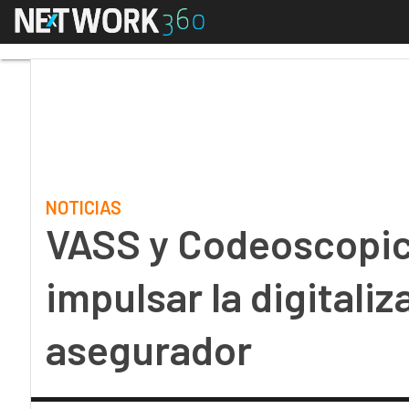
Menú
VASS y Codeoscopic se 
NOTICIAS
VASS y Codeoscopic 
impulsar la digitaliz
asegurador