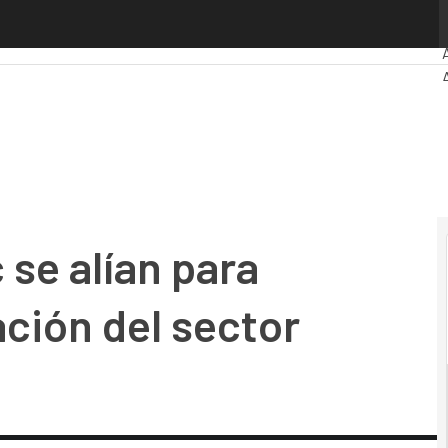
alían para impulsar la digitalización del sector asegurador
I
se alían para
ación del sector