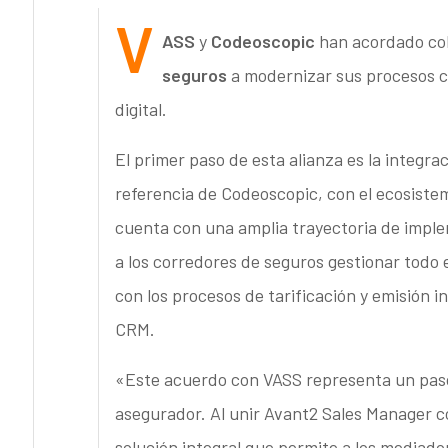
V
ASS
y
Codeoscopic
han acordado col
seguros
a modernizar sus procesos c
digital.
El primer paso de esta alianza es la integra
referencia de Codeoscopic, con el ecosist
cuenta con una amplia trayectoria de imple
a los corredores de seguros gestionar todo e
con los procesos de tarificación y emisión i
CRM.
«Este acuerdo con VASS representa un paso n
asegurador. Al unir Avant2 Sales Manager c
solución integral que permite a los mediado