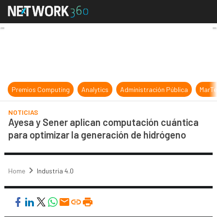
Ayesa y Sener aplican computación
Premios Computing
Analytics
Administración Pública
MarTe
NOTICIAS
Ayesa y Sener aplican computación cuántica
para optimizar la generación de hidrógeno
Home
Industria 4.0